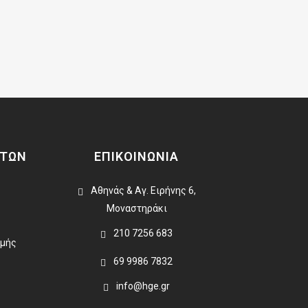
ΑΤΩΝ
ΕΠΙΚΟΙΝΩΝΙΑ
Αθηνάς & Αγ. Ειρήνης 6,
Μοναστηράκι
210 7256 683
ωμής
69 9986 7832
info@hge.gr