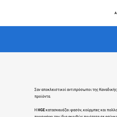
Α
Σαν αποκλειστικοί αντιπρόσωποι της Καναδικής
προϊόντα.
Η
HGE
κατασκευάζει φασόν, κούρμπες και πολλαπ
προσφέρει την ίδια ακριβώς ποιότητα σε ασύγκρ