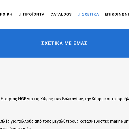
ΡΧΙΚΉ
ΠΡΟΪΌΝΤΑ
CATALOGS
ΣΧΕΤΙΚΆ
ΕΠΙΚΟΙΝΩΝ
ΣΧΕΤΙΚΆ ΜΕ ΕΜΆΣ
 Εταιρίας
HGE
για τις Χώρες των Βαλκανίων, την Κύπρο και το Ισραήλ
λές για πολλούς από τους μεγαλύτερους κατασκευαστές marine μηχα
ιτες όμως τιμές.