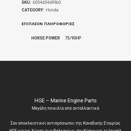
SKU:
6004d34d99b0
CATEGORY:
Honda
ΕΠΙΠΛΈΟΝ ΠΛΗΡΟΦΟΡΊΕΣ
HORSE POWER
75/90HP
HGE – Marine Engine Parts
Μεγάλη ποικιλία από ανταλλακτικά
Σαν αποκλειστικοί αντιπρόσωποι της Καναδικής Εταιρίας
HGE για τις Χώρες των Βαλκανίων, την Κύπρο και το Ισραήλ