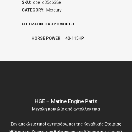
SKU:
cbe1d35c638e
CATEGORY:
Mercury
ΕΠΙΠΛΈΟΝ ΠΛΗΡΟΦΟΡΊΕΣ
HORSE POWER
40-115HP
HGE – Marine Engine Parts
Μεγάλη ποικιλία από ανταλλακτικά
Σαν αποκλειστικοί αντιπρόσωποι της Καναδικής Εταιρίας
HGE για τις Χώρες των Βαλκανίων, την Κύπρο και το Ισραήλ