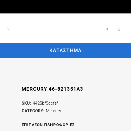
0
ΚΑΤΆΣΤΗΜΑ
MERCURY 46-821351A3
SKU:
4425bf5dcfef
CATEGORY:
Mercury
ΕΠΙΠΛΈΟΝ ΠΛΗΡΟΦΟΡΊΕΣ