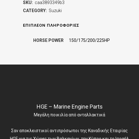
SKU:
caa3893349b3
CATEGORY:
Suzuki
ΕΠΙΠΛΈΟΝ ΠΛΗΡΟΦΟΡΊΕΣ
HORSE POWER
150/175/200/225HP
HGE – Marine Engine Parts
Μεγάλη ποικιλία από ανταλλακτικά
Σαν αποκλειστικοί αντιπρόσωποι της Καναδικής Εταιρίας
HGE για τις Χώρες των Βαλκανίων, την Κύπρο και το Ισραήλ