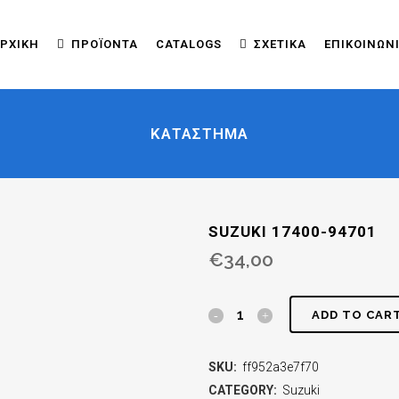
ΡΧΙΚΉ
ΠΡΟΪΌΝΤΑ
CATALOGS
ΣΧΕΤΙΚΆ
ΕΠΙΚΟΙΝΩΝ
ΚΑΤΆΣΤΗΜΑ
SUZUKI 17400-94701
€
34,00
ADD TO CAR
SKU:
ff952a3e7f70
CATEGORY:
Suzuki