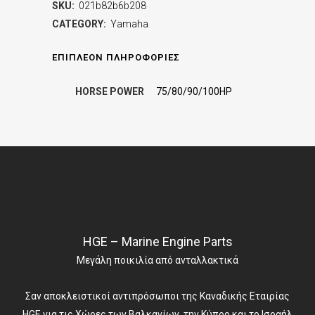
SKU:
021b82b6b208
CATEGORY:
Yamaha
ΕΠΙΠΛΈΟΝ ΠΛΗΡΟΦΟΡΊΕΣ
HORSE POWER
75/80/90/100HP
HGE – Marine Engine Parts
Μεγάλη ποικιλία από ανταλλακτικά
Σαν αποκλειστικοί αντιπρόσωποι της Καναδικής Εταιρίας
HGE για τις Χώρες των Βαλκανίων, την Κύπρο και το Ισραήλ