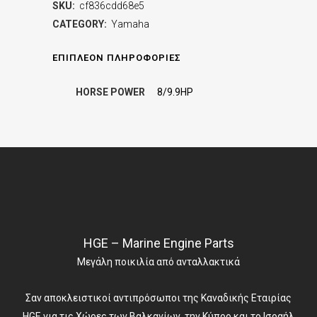
SKU:
cf836cdd68e5
CATEGORY:
Yamaha
ΕΠΙΠΛΈΟΝ ΠΛΗΡΟΦΟΡΊΕΣ
HORSE POWER
8/9.9HP
HGE – Marine Engine Parts
Μεγάλη ποικιλία από ανταλλακτικά
Σαν αποκλειστικοί αντιπρόσωποι της Καναδικής Εταιρίας
HGE για τις Χώρες των Βαλκανίων, την Κύπρο και το Ισραήλ