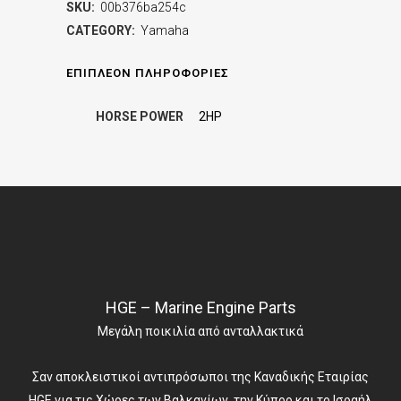
SKU:
00b376ba254c
CATEGORY:
Yamaha
ΕΠΙΠΛΈΟΝ ΠΛΗΡΟΦΟΡΊΕΣ
HORSE POWER
2HP
HGE – Marine Engine Parts
Μεγάλη ποικιλία από ανταλλακτικά
Σαν αποκλειστικοί αντιπρόσωποι της Καναδικής Εταιρίας
HGE για τις Χώρες των Βαλκανίων, την Κύπρο και το Ισραήλ